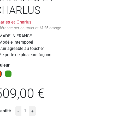
CHARLUS
arles et Charlus
férence
ber cc touquet M 25 orange
MADE IN FRANCE
Modèle intemporel
Cuir agréable au toucher
Se porte de plusieurs façons
uleur
range
Herbe
509,00 €
antité
-
+