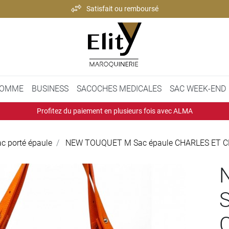
Satisfait ou remboursé
Paiement 100% sécurisé
Expédition rapide et soignée
Satisfait ou remboursé
OMME
BUSINESS
SACOCHES MEDICALES
SAC WEEK-END
Profitez du paiement en plusieurs fois avec ALMA
c porté épaule
NEW TOUQUET M Sac épaule CHARLES ET 