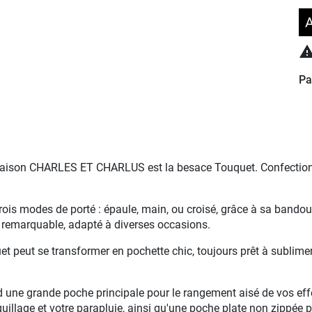
A
Pa
maison CHARLES ET CHARLUS est la besace Touquet. Confectionné
rois modes de porté : épaule, main, ou croisé, grâce à sa bandoul
e remarquable, adapté à diverses occasions.
et peut se transformer en pochette chic, toujours prêt à sublimer 
une grande poche principale pour le rangement aisé de vos effets
quillage et votre parapluie, ainsi qu'une poche plate non zippée p