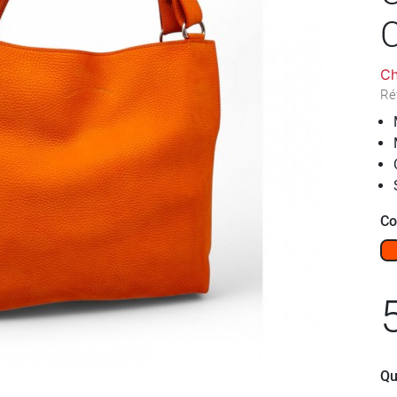
Ch
Ré
Co
O
Qu