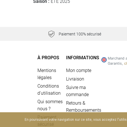
Saison :
ETE 2025
Paiement 100% sécurisé
À PROPOS
INFORMATIONS
Marchand a
Garantis,
c
Mentions
Mon compte
légales
Livraison
Conditions
Suivre ma
d'utilisation
commande
Qui sommes
Retours &
nous ?
Remboursements
Paiement
En poursuivant votre navigation sur ce site, vous acceptez l'utili
sécurisé