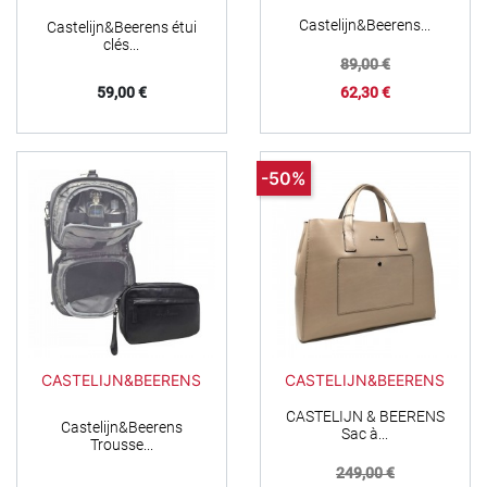
Castelijn&Beerens...
Castelijn&Beerens étui
clés...
Prix de base
89,00 €
Prix
Prix
59,00 €
62,30 €
-50%
CASTELIJN&BEERENS
CASTELIJN&BEERENS
CASTELIJN & BEERENS
Castelijn&Beerens
Sac à...
Trousse...
Prix de base
249,00 €