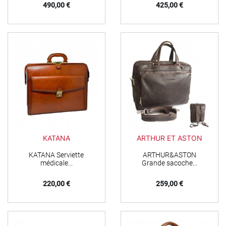
Prix
Prix
490,00 €
425,00 €
KATANA
ARTHUR ET ASTON
KATANA Serviette
ARTHUR&ASTON
médicale...
Grande sacoche...
Prix
Prix
220,00 €
259,00 €