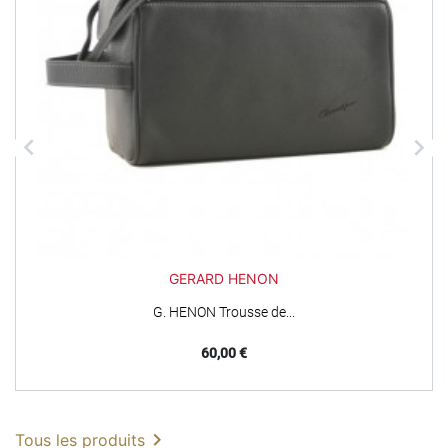


GERARD HENON
G. HENON Trousse de...
Prix
60,00 €

Tous les produits