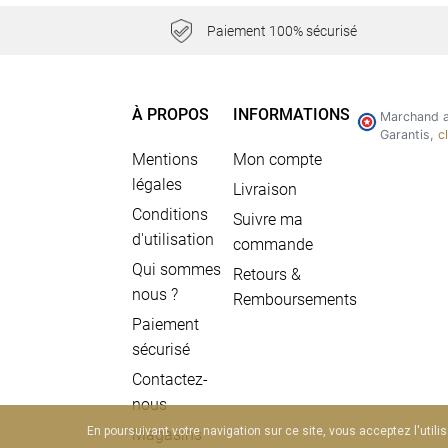
Paiement 100% sécurisé
À PROPOS
INFORMATIONS
Marchand a
Garantis,
c
Mentions
Mon compte
légales
Livraison
Conditions
Suivre ma
d'utilisation
commande
Qui sommes
Retours &
nous ?
Remboursements
Paiement
sécurisé
Contactez-
nous
En poursuivant votre navigation sur ce site, vous acceptez l'utili
Magasins