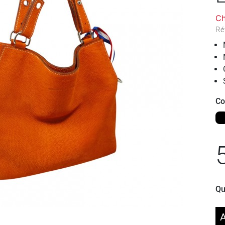
Ch
Ré
Co
No
Qu
A