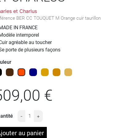
arles et Charlus
férence
BER CC TOUQUET M Orange cuir taurillon
MADE IN FRANCE
Modèle intemporel
Cuir agréable au toucher
Se porte de plusieurs façons
uleur
ir
Marron Chocolat
Orange
Marine
Dogwood
whisky
Gold
509,00 €
antité
-
+
jouter au panier