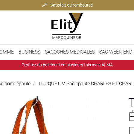
Satisfait ou remboursé
Paiement 100% sécurisé
Expédition rapide et soignée
Satisfait ou remboursé
OMME
BUSINESS
SACOCHES MEDICALES
SAC WEEK-END
Profitez du paiement en plusieurs fois avec ALMA
c porté épaule
TOUQUET M Sac épaule CHARLES ET CHAR