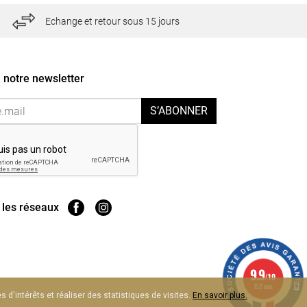
Echange et retour sous 15 jours
 notre newsletter
S’ABONNER
 les réseaux
9.9
/10
152 avis
 d'intérêts et réaliser des statistiques de visites.
En savoir plus.