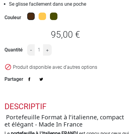
Se glisse facilement dans une poche
Marron Chocolat
Naturel
Kaki
Couleur
95,00 €
Quantité
-
+

Produit disponible avec d'autres options
Partager
DESCRIPTIF
Portefeuille Format à l’italienne, compact
et élégant - Made In France
Le
portefeuille à L'italienne FRANDI
est conçu pour ceux qui