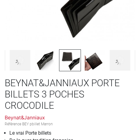
BEYNAT&JANNIAUX PORTE
BILLETS 3 POCHES
CROCODILE
Beynat&Janniaux
Référence
BEY pbillet Marron
Le vrai Porte billets