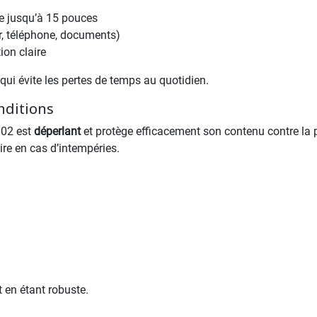
e jusqu’à 15 pouces
r, téléphone, documents)
on claire
ui évite les pertes de temps au quotidien.
onditions
O02 est
déperlant
et protège efficacement son contenu contre la p
re en cas d’intempéries.
ut en étant robuste.