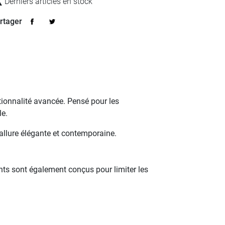

Derniers articles en stock
rtager
tionnalité avancée. Pensé pour les
le.
allure élégante et contemporaine.
nts sont également conçus pour limiter les