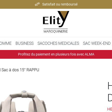
Satisfait ou remboursé
Paiement 100% sécurisé
Expédition rapide et soignée
Satisfait ou remboursé
OMME
BUSINESS
SACOCHES MEDICALES
SAC WEEK-END
Profitez du paiement en plusieurs fois avec ALMA
Sac à dos 15" RAPPU
H