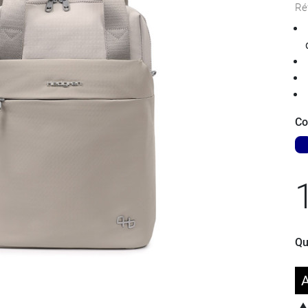
Ré
Co
Ma
Qu
A