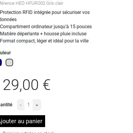
férence
HED HFURO02 Gris clair
Protection RFID intégrée pour sécuriser vos
données
Compartiment ordinateur jusqu’à 15 pouces
Matière déperlante + housse pluie incluse
Format compact, léger et idéal pour la ville
uleur
rine
Gris clair
129,00 €
antité
-
+
jouter au panier