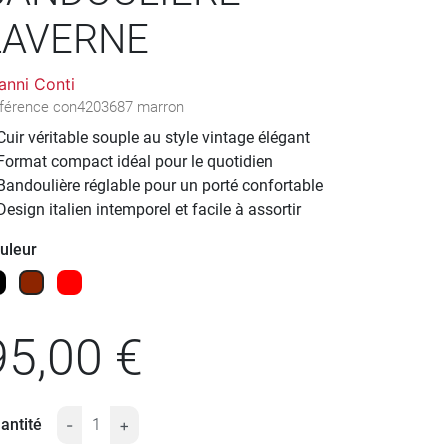
LAVERNE
anni Conti
férence
con4203687 marron
Cuir véritable souple au style vintage élégant
Format compact idéal pour le quotidien
Bandoulière réglable pour un porté confortable
Design italien intemporel et facile à assortir
uleur
ir
Marron
Rouge
95,00 €
antité
-
+