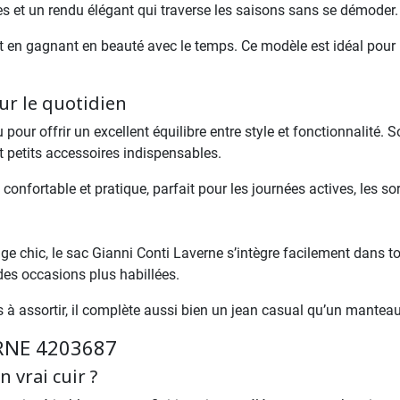
nées et un rendu élégant qui traverse les saisons sans se démoder.
ut en gagnant en beauté avec le temps. Ce modèle est idéal pou
ur le quotidien
ur offrir un excellent équilibre entre style et fonctionnalité.
et petits accessoires indispensables.
onfortable et pratique, parfait pour les journées actives, les sor
age chic, le sac Gianni Conti Laverne s’intègre facilement dans t
des occasions plus habillées.
es à assortir, il complète aussi bien un jean casual qu’un mante
RNE 4203687
n vrai cuir ?