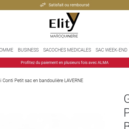
Satisfait ou remboursé
Paiement 100% sécurisé
Expédition rapide et soignée
Satisfait ou remboursé
OMME
BUSINESS
SACOCHES MEDICALES
SAC WEEK-END
Profitez du paiement en plusieurs fois avec ALMA
i Conti Petit sac en bandoulière LAVERNE