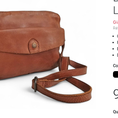
Gi
Ré
Co
No
Qu