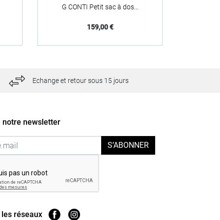
G CONTI Petit sac à dos...
Prix
159,00 €
Echange et retour sous 15 jours
 notre newsletter
S’ABONNER
 les réseaux