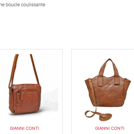
une boucle coulissante
Noir
Marron
Marron Chocolat
Noir
Marron
Marron C
Vert
GIANNI CONTI
GIANNI CONTI