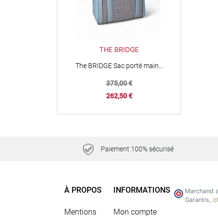
THE BRIDGE
The BRIDGE Sac porté main...
Prix de base
375,00 €
Prix
262,50 €
Paiement 100% sécurisé
À PROPOS
INFORMATIONS
Marchand a
Garantis,
c
Mentions
Mon compte