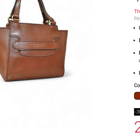
Th
Ré
Co
Ma
-