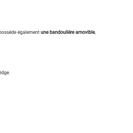
il possède également
une bandoulière amovible
,
idge.