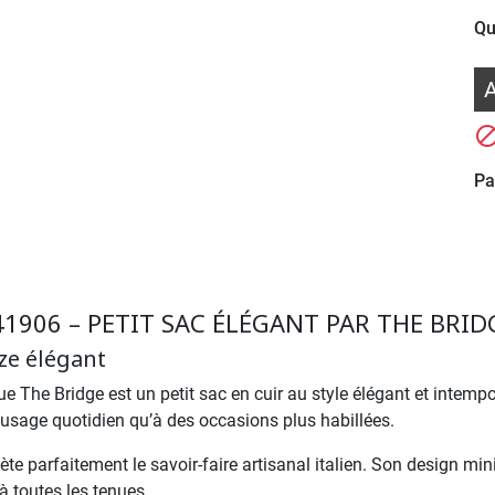
Qu
A
Pa
41906 – PETIT SAC ÉLÉGANT PAR THE BRID
èze élégant
e The Bridge est un petit sac en cuir au style élégant et intemp
n usage quotidien qu’à des occasions plus habillées.
ète parfaitement le savoir-faire artisanal italien. Son design min
à toutes les tenues.