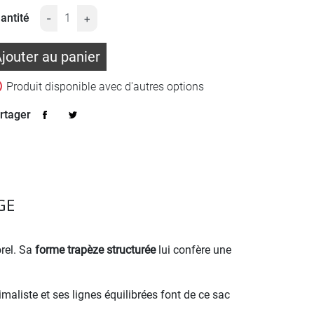
antité
-
+
jouter au panier

Produit disponible avec d'autres options
rtager
GE
orel. Sa
forme trapèze structurée
lui confère une
imaliste et ses lignes équilibrées font de ce sac