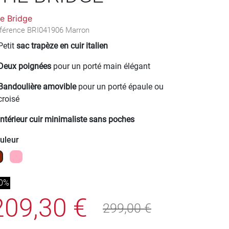
e Bridge
férence
BRI041906 Marron
Petit
sac trapèze en cuir italien
Deux poignées
pour un porté main élégant
Bandoulière amovible
pour un porté épaule ou
croisé
Intérieur cuir minimaliste sans poches
uleur
rron
Rose
30%
209,30 €
299,00 €