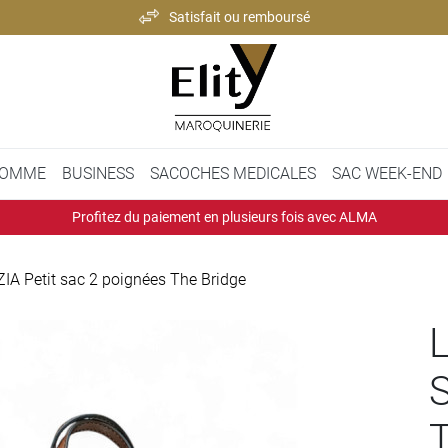
Satisfait ou remboursé
Paiement 100% sécurisé
Expédition rapide et soignée
Satisfait ou remboursé
OMME
BUSINESS
SACOCHES MEDICALES
SAC WEEK-END
Profitez du paiement en plusieurs fois avec ALMA
IA Petit sac 2 poignées The Bridge