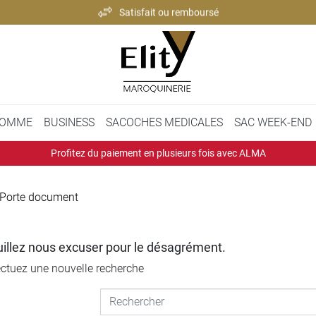
Satisfait ou remboursé
Paiement 100% sécurisé
Expédition rapide et soignée
Satisfait ou remboursé
OMME
BUSINESS
SACOCHES MEDICALES
SAC WEEK-END
Profitez du paiement en plusieurs fois avec ALMA
Porte document
illez nous excuser pour le désagrément.
ectuez une nouvelle recherche