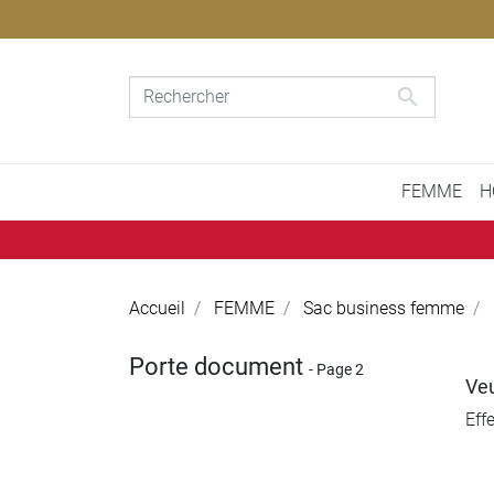

FEMME
H
Accueil
FEMME
Sac business femme
Porte document
- Page 2
Veu
Eff